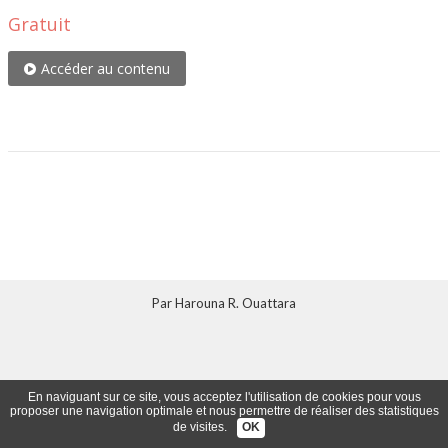
Gratuit
Accéder au contenu
Par Harouna R. Ouattara
En naviguant sur ce site, vous acceptez l'utilisation de cookies pour vous
proposer une navigation optimale et nous permettre de réaliser des statistiques
de visites.
OK